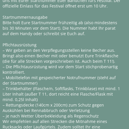
uns mit Eurer Startnummer Euer Bändchen fürs Festival. Der
offizielle Einlass für das Festival öffnet erst um 10 Uhr.
Startnummernausgabe
Bitte holt Eure Startnummer frühzeitig ab (also mindestens
bis 30 Minuten vor dem Start). Die Nummer habt Ihr parat
auf dem Handy oder schreibt sie Euch auf.
Pflichtausrüstung
– Wir geben an den Verpflegungsstellen keine Becher aus.
Bringt also einen Becher mit oder benutzt Eure Trinkflasche
(die für alle Strecken vorgeschrieben ist. Auch beim T 11!).
– Die Pflichtausrüstung wird vor dem Start stichprobenartig
kontrolliert.
– Mobiltelefon mit gespeicherter Notrufnummer (steht auf
der Startnummer)
– Trinkbehälter (Flasche/n, Softflasks, Trinkblase) mit mind. 1
Liter Inhalt (außer T 11, dort reicht eine Flasche/Flask mit
mind. 0,25l Inhalt)
– Rettungsdecke (140cm x 200cm) zum Schutz gegen
Auskühlen bei Rennabbruch oder Verletzung
– je nach Wetter Überbekleidung als Regenschutz
Wir empfehlen auf allen Strecken die Mitnahme eines
Rucksacks oder Laufgürtels. Zudem solltet Ihr eine