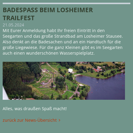
BADESPASS BEIM LOSHEIMER T
RAILFEST
21.05.2024
Mit Eurer Anmeldung habt Ihr freien Eintritt in den
Seegarten und das große Strandbad am Losheimer Stausee.
Also denkt an die Badesachen und an ein Handtuch für die
große Liegewiese. Für die ganz Kleinen gibt es im Seegarten
auch einen wunderschönen Wasserspielplatz.
Alles, was draußen Spaß macht!
zurück zur News-Übersicht