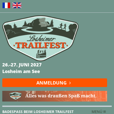
26.-27. JUNI 2027
Losheim am See
ANMELDUNG
BADESPASS BEIM LOSHEIMER TRAILFEST
MENÜ