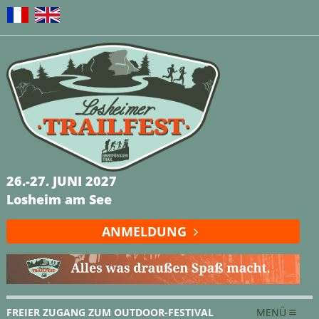
26.-27. JUNI 2027
Losheim am See
ANMELDUNG
FREIER ZUGANG ZUM OUTDOOR-FESTIVAL
MENÜ