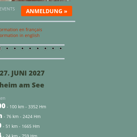
 EVENTS
ANMELDUNG »
ormation en français
ormation in english
-27. JUNI 2027
heim am See
ken
00
- 100 km - 3352 Hm
h
- 76 km - 2424 Hm
0
- 51 km - 1665 Hm
4
- 24 km - 759 Hm