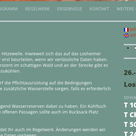
OGRAMM
REGELWERK
ERGEBNISSE
KONTAKT
WEITERE
Inf
Inf
Hitzewelle. Inwieweit sich das auf das Losheimer
r erst beurteilen, wenn wir verlässliche Daten haben.
rozent im schattigen Wald und an der Strecke gibt es
26.
bzukühlen.
Los
rf die Pflichtausrüstung auf die Bedingungen
zusätzliche Wasserstelle sorgen, falls es erforderlich
Strec
T 1
ügend Wasserreserven dabei zu haben. Ein Kühltuch
e offenen Passagen sollte auch im Rucksack Platz
T C
T 5
findet Ihr auch im Regelwerk. Änderungen werden wir
T 2
e Daten vorliegen.