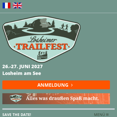
26.-27. JUNI 2027
Losheim am See
ANMELDUNG
SAVE THE DATE!
MENÜ