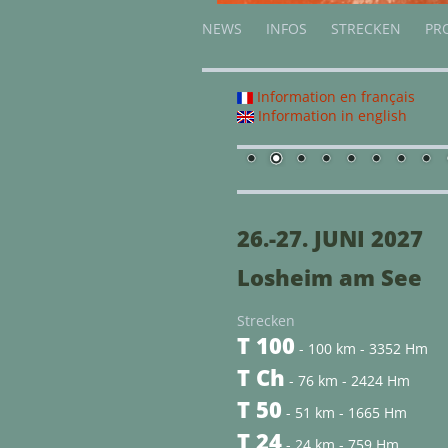
NEWS
INFOS
STRECKEN
PR
Information en français
Information in english
26.-27. JUNI 2027
Losheim am See
Strecken
T 100
- 100 km - 3352 Hm
T Ch
- 76 km - 2424 Hm
T 50
- 51 km - 1665 Hm
T 24
- 24 km - 759 Hm