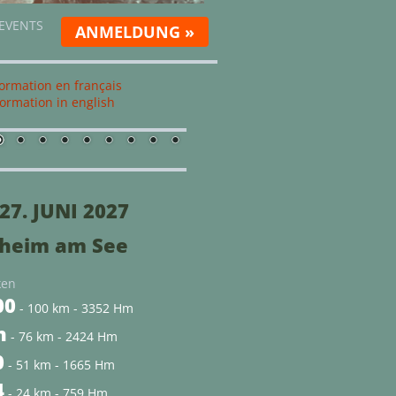
 EVENTS
ANMELDUNG »
ormation en français
ormation in english
-27. JUNI 2027
heim am See
ken
00
- 100 km - 3352 Hm
h
- 76 km - 2424 Hm
0
- 51 km - 1665 Hm
4
- 24 km - 759 Hm