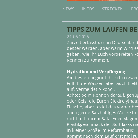
NEWS
INFOS
STRECKEN
PR
TIPPS ZUM LAUFEN BEI
21.06.2026
Zurzeit erfasst uns in Deutschlan
besser werden, aber warm wird es
geben, wie Ihr Euch vorbereiten 
Rennen zu kommen.
Hydration und Verpflegung
Am besten beginnt Ihr schon zwei
Füllt Eure Wasser- aber auch Ele
auf. Vermeidet Alkohol.
Achtet beim Rennen darauf, genüg
oder Gels, die Euren Elektrolythaus
Flasche, aber testet das vorher be
auch gerne Salzhaltiges (Gurke in 
nicht mit purem Salz. Euer Magen 
Plastikgeschmack der Softflasks n
in kleiner Größe im Reformhaus).
Kommt nach dem Lauf erst mal runt