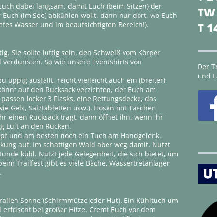
Euch dabei langsam, damit Euch (beim Sitzen) der
TW
r Euch (im See) abkühlen wollt, dann nur dort, wo Euch
iefes Wasser und im beaufsichtigten Bereich!).
T 1
tig. Sie sollte luftig sein, den Schweiß vom Körper
 verdunsten. So wie unsere Eventshirts von
Der Tr
und L
 üppig ausfällt, reicht vielleicht auch ein (breiter)
 könnt auf den Rucksack verzichten, der Euch am
 passen locker 3 Flasks, eine Rettungsdecke, das
ie Gels, Salztabletten usw.). Hosen mit Taschen
r einen Rucksack tragt, dann öffnet ihn, wenn Ihr
ig Luft an den Rücken.
opf und am besten noch ein Tuch am Handgelenk.
ckung auf. Im schattigen Wald aber weg damit. Nutzt
Stunde kühl. Nutzt jede Gelegenheit, die sich bietet, um
eim Trailfest gibt es viele Bäche, Wassertretanlagen
.
rallen Sonne (Schirmmütze oder Hut). Ein Kühltuch um
 erfrischt bei großer Hitze. Cremt Euch vor dem