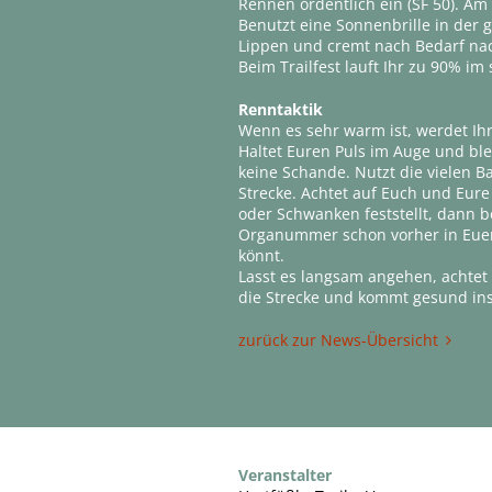
Rennen ordentlich ein (SF 50). Am
Benutzt eine Sonnenbrille in der 
Lippen und cremt nach Bedarf nac
Beim Trailfest lauft Ihr zu 90% im
Renntaktik
Wenn es sehr warm ist, werdet Ihr 
Haltet Euren Puls im Auge und bl
keine Schande. Nutzt die vielen B
Strecke. Achtet auf Euch und Eure
oder Schwanken feststellt, dann beg
Organummer schon vorher in Euer T
könnt.
Lasst es langsam angehen, achtet 
die Strecke und kommt gesund ins Z
zurück zur News-Übersicht
Veranstalter