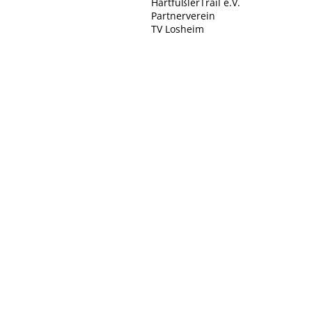
HartfüßlerTrail e.V.
Partnerverein
TV Losheim