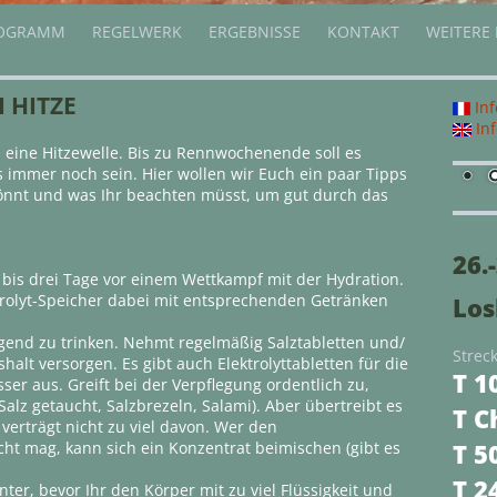
OGRAMM
REGELWERK
ERGEBNISSE
KONTAKT
WEITERE
 HITZE
Inf
Inf
d eine Hitzewelle. Bis zu Rennwochenende soll es
 immer noch sein. Hier wollen wir Euch ein paar Tipps
könnt und was Ihr beachten müsst, um gut durch das
26.
 bis drei Tage vor einem Wettkampf mit der Hydration.
ktrolyt-Speicher dabei mit entsprechenden Getränken
Los
end zu trinken. Nehmt regelmäßig Salztabletten und/
Strec
halt versorgen. Es gibt auch Elektrolyttabletten für die
T 1
sser aus. Greift bei der Verpflegung ordentlich zu,
Salz getaucht, Salzbrezeln, Salami). Aber übertreibt es
T C
verträgt nicht zu viel davon. Wer den
icht mag, kann sich ein Konzentrat beimischen (gibt es
T 5
T 2
er, bevor Ihr den Körper mit zu viel Flüssigkeit und